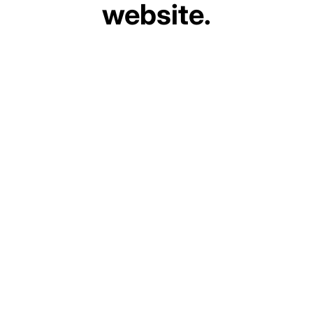
website.
Premiers secours
€25,00
AJOUTER AU
AJOUTER AU
PANIER
PANIER
Medluxy - Pince
Medluxy - Pince
hémostatique de
hémostatique pour
Rochester Pean - Droite
artère pénienne -
- 16 cm (Ciseaux à
Courbe - 15 cm
pince, Soins infirmiers,
(Ciseaux à pince,
Pince hémostatique)
Pinces hémostatiques